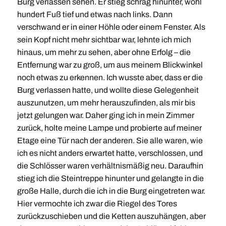
Burg verlassen sehen. Er stieg schräg hinunter, wohl
hundert Fuß tief und etwas nach links. Dann
verschwand er in einer Höhle oder einem Fenster. Als
sein Kopf nicht mehr sichtbar war, lehnte ich mich
hinaus, um mehr zu sehen, aber ohne Erfolg – die
Entfernung war zu groß, um aus meinem Blickwinkel
noch etwas zu erkennen. Ich wusste aber, dass er die
Burg verlassen hatte, und wollte diese Gelegenheit
auszunutzen, um mehr herauszufinden, als mir bis
jetzt gelungen war. Daher ging ich in mein Zimmer
zurück, holte meine Lampe und probierte auf meiner
Etage eine Tür nach der anderen. Sie alle waren, wie
ich es nicht anders erwartet hatte, verschlossen, und
die Schlösser waren verhältnismäßig neu. Daraufhin
stieg ich die Steintreppe hinunter und gelangte in die
große Halle, durch die ich in die Burg eingetreten war.
Hier vermochte ich zwar die Riegel des Tores
zurückzuschieben und die Ketten auszuhängen, aber