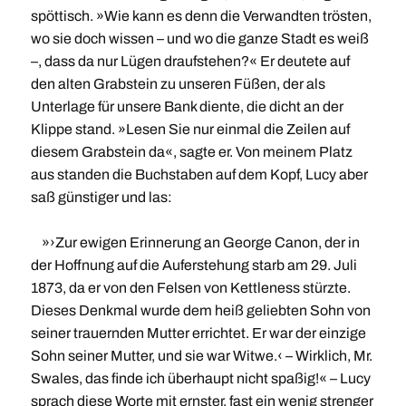
spöttisch. »Wie kann es denn die Verwandten trösten,
wo sie doch wissen – und wo die ganze Stadt es weiß
–, dass da nur Lügen draufstehen?« Er deutete auf
den alten Grabstein zu unseren Füßen, der als
Unterlage für unsere Bank diente, die dicht an der
Klippe stand. »Lesen Sie nur einmal die Zeilen auf
diesem Grabstein da«, sagte er. Von meinem Platz
aus standen die Buchstaben auf dem Kopf, Lucy aber
saß günstiger und las:
»›Zur ewigen Erinnerung an George Canon, der in
der Hoffnung auf die Auferstehung starb am 29. Juli
1873, da er von den Felsen von Kettleness stürzte.
Dieses Denkmal wurde dem heiß geliebten Sohn von
seiner trauernden Mutter errichtet. Er war der einzige
Sohn seiner Mutter, und sie war Witwe.‹ – Wirklich, Mr.
Swales, das finde ich überhaupt nicht spaßig!« – Lucy
sprach diese Worte mit ernster, fast ein wenig strenger