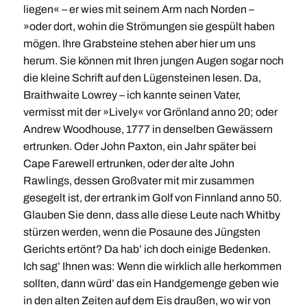
liegen« – er wies mit seinem Arm nach Norden –
»oder dort, wohin die Strömungen sie gespült haben
mögen. Ihre Grabsteine stehen aber hier um uns
herum. Sie können mit Ihren jungen Augen sogar noch
die kleine Schrift auf den Lügensteinen lesen. Da,
Braithwaite Lowrey – ich kannte seinen Vater,
vermisst mit der »Lively« vor Grönland anno 20; oder
Andrew Woodhouse, 1777 in denselben Gewässern
ertrunken. Oder John Paxton, ein Jahr später bei
Cape Farewell ertrunken, oder der alte John
Rawlings, dessen Großvater mit mir zusammen
gesegelt ist, der ertrank im Golf von Finnland anno 50.
Glauben Sie denn, dass alle diese Leute nach Whitby
stürzen werden, wenn die Posaune des Jüngsten
Gerichts ertönt? Da hab’ ich doch einige Bedenken.
Ich sag’ Ihnen was: Wenn die wirklich alle herkommen
sollten, dann würd’ das ein Handgemenge geben wie
in den alten Zeiten auf dem Eis draußen, wo wir von