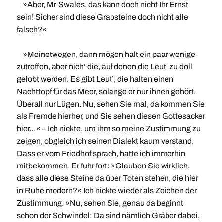
»Aber, Mr. Swales, das kann doch nicht Ihr Ernst
sein! Sicher sind diese Grabsteine doch nicht alle
falsch?«
»Meinetwegen, dann mögen halt ein paar wenige
zutreffen, aber nich’ die, auf denen die Leut’ zu doll
gelobt werden. Es gibt Leut’, die halten einen
Nachttopf für das Meer, solange er nur ihnen gehört.
Überall nur Lügen. Nu, sehen Sie mal, da kommen Sie
als Fremde hierher, und Sie sehen diesen Gottesacker
hier…« – Ich nickte, um ihm so meine Zustimmung zu
zeigen, obgleich ich seinen Dialekt kaum verstand.
Dass er vom Friedhof sprach, hatte ich immerhin
mitbekommen. Er fuhr fort: »Glauben Sie wirklich,
dass alle diese Steine da über Toten stehen, die hier
in Ruhe modern?« Ich nickte wieder als Zeichen der
Zustimmung. »Nu, sehen Sie, genau da beginnt
schon der Schwindel: Da sind nämlich Gräber dabei,