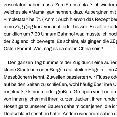
geschlafen haben muss. Zum Frühstück aß ich wiederu
welches sie »Mamaliga« nennen, dazu Auberginen mit Fl
»Impletata« heißt. ( Anm.: Auch hiervon das Rezept be
mein Zug ging kurz vor acht, oder besser: Er sollte zu 
pünktlich um 7:30 Uhr am Bahnhof war, musste ich noch
der Zug endlich bewegte. Es scheint, als gingen die Zü
Osten kommt. Wie mag es da erst in China sein?
Den ganzen Tag bummelte der Zug durch eine äußers
kleine Städtchen oder Burgen auf steilen Hügeln – ein A
Messbüchern kennt. Zuweilen passierten wir Flüsse ode
auf beiden Seiten zu schließen, wohl häufig über ihre U
regelmäßig kleinere oder größere Gruppen von Leuten i
von ihnen glichen mit ihren kurzen Jacken, ihren runde
Hosen ganz unseren Bauern daheim oder jenen, die ich
Deutschland gesehen hatte. Andere wiederum sahen se