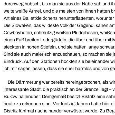
durchweg hübsch, bis man sie aus der Nähe sah und ihre 
weite weiße Ärmel, und die meisten von ihnen hatten b
Art eines Ballettkleidchens herunterflatterten, worunte
Die Slowaken, das wildeste Volk der Gegend, sahen am
Cowboyhüten, schmutzig weißen Pluderhosen, weißen
einen Fuß breiten Ledergürteln, die über und über mi
steckten in hohen Stiefeln, und sie hatten lange schw
Sind sie auch malerisch anzuschauen, so machen sie 
Eindruck. Auf den Stationen hockten sie beieinander w
ich mir sagen lassen, dass sie eher harmlos und von ge
Die Dämmerung war bereits hereingebrochen, als wir in
interessante Stadt, die praktisch an der Grenze liegt – 
Bukowina hinüber. Demgemäß besitzt Bistritz eine se
heute zu erkennen sind. Vor fünfzig Jahren hatte hier 
Bistritz fünfmal nacheinander verwüstet wurde. Zu Begi