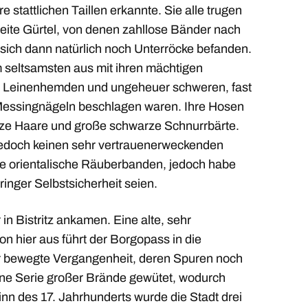
stattlichen Taillen erkannte. Sie alle trugen
reite Gürtel, von denen zahllose Bänder nach
r sich dann natürlich noch Unterröcke befanden.
 seltsamsten aus mit ihren mächtigen
 Leinenhemden und ungeheuer schweren, fast
t Messingnägeln beschlagen waren. Ihre Hosen
arze Haare und große schwarze Schnurrbärte.
jedoch keinen sehr vertrauenerweckenden
ie orientalische Räuberbanden, jedoch habe
ringer Selbstsicherheit seien.
 Bistritz ankamen. Eine alte, sehr
von hier aus führt der Borgopass in die
hr bewegte Vergangenheit, deren Spuren noch
eine Serie großer Brände gewütet, wodurch
nn des 17. Jahrhunderts wurde die Stadt drei