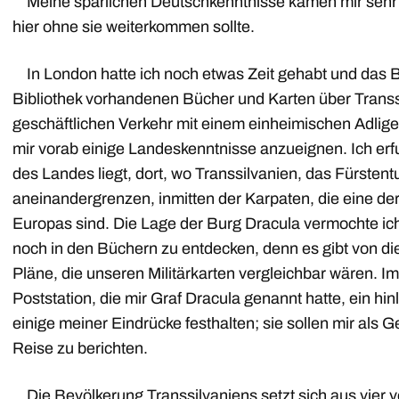
Meine spärlichen Deutschkenntnisse kamen mir sehr zus
hier ohne sie weiterkommen sollte.
In London hatte ich noch etwas Zeit gehabt und das B
Bibliothek vorhandenen Bücher und Karten über Trans
geschäftlichen Verkehr mit einem einheimischen Adligen
mir vorab einige Landeskenntnisse anzueignen. Ich erf
des Landes liegt, dort, wo Transsilvanien, das Fürste
aneinandergrenzen, inmitten der Karpaten, die eine 
Europas sind. Die Lage der Burg Dracula vermochte ic
noch in den Büchern zu entdecken, denn es gibt von di
Pläne, die unseren Militärkarten vergleichbar wären. Im
Poststation, die mir Graf Dracula genannt hatte, ein hin
einige meiner Eindrücke festhalten; sie sollen mir als
Reise zu berichten.
Die Bevölkerung Transsilvaniens setzt sich aus vier 